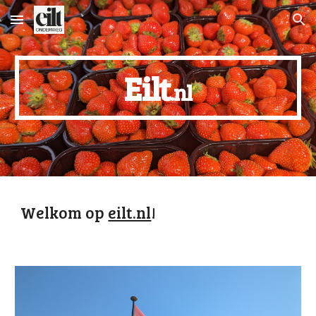
Skip to main content
Skip to navigation
Eilt
.nl
Welkom op
eilt.nl
!